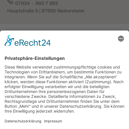
07934 - 993 7 993
Hauptstraße 5 | 97990 Weikersheim
Leider ist beim Suchen der Seite ein
Fehler aufgetreten.
Bitte versuchen Sie es noch einmal
neu über die Startseite.
Back