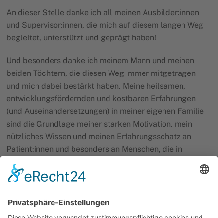
An dieser Stelle danke ich all meinen Ausbilder:innen
und Supervisor:innen, die mich auf diesem langen Weg
begleitet, unterstützt und geprägt haben!
Und besonders danke ich meinem Mann und meinen
beiden Töchtern, die diesen Weg immer mitgetragen
und mich dabei bestärkt haben. Meine heilsamen,
entwicklungsfördernden und kostbaren Erfahrungen
(und Auseinandersetzungen) in meiner eigenen Familie
sind die Grundlage meiner starken Motivation, mein
nützliches Wissen und meinen Erfahrungsschatz an
Patient:innen und besonders an Menschen, die in
Paarbeziehungen/Familien leben, weiterzugeben.
Mein Therapieverständnis