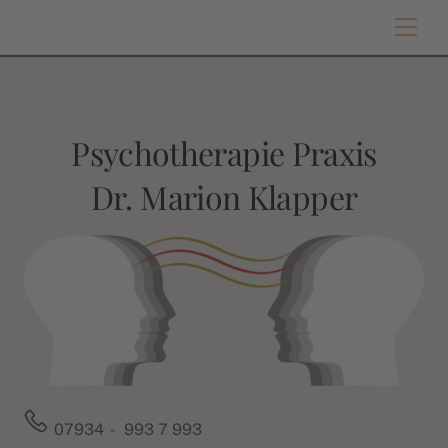
Skip
Men
to
content
Psychotherapie Praxis
Dr. Marion Klapper
07934 - 993 7 993