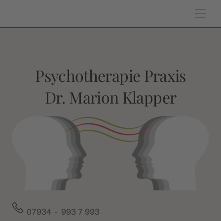
Skip
Men
to
content
Psychotherapie Praxis
Dr. Marion Klapper
07934 - 993 7 993