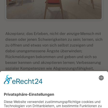
Akzeptanz; das Erleben, nicht der
einzige
Mensch mit
diesen oder jenen Schwierigkeiten zu sein; lernen, sich
zu öffnen und etwas von sich selbst zuzeigen und
dabei unangemessene Ängste überwinden;
Rückmeldungen bekommen und geben und sich so
besser kennen- und akzeptieren lernen; Verbesserung
sozialer Kompetenzen wie Abgrenzungsfähigkeit,
reduzierte Kränkbarkeit u.a.; durch andere neue
Perspektiven kennenlernen; und schließlich: Die
Seiten mit denen Sie sich
selber
(unnötig)
einschränken/ausbremsen erkennen
und begrenzen
lernen sowie den eigenen Gestaltungsspielraum mehr
und mehr erweitern und nutzen können.